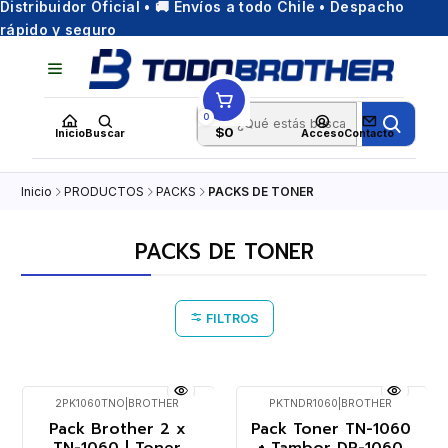
Distribuidor Oficial • 🚚 Envíos a todo Chile • Despacho
rápido y seguro
0
$0
Inicio
Buscar
Acceso
Contacto
Inicio
PRODUCTOS
PACKS
PACKS DE TONER
PACKS DE TONER
FILTROS
2PK1060TNO
|
BROTHER
PKTNDR1060
|
BROTHER
Pack Brother 2 x
Pack Toner TN-1060
TN-1060 | Toner
+ Tambor DR-1060