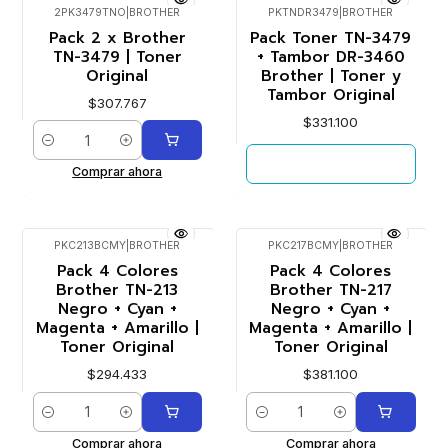
2PK3479TNO
|
BROTHER
PKTNDR3479
|
BROTHER
Agotado
Pack 2 x Brother
Pack Toner TN-3479
TN-3479 | Toner
+ Tambor DR-3460
Original
Brother | Toner y
Tambor Original
$307.767
$331.100
Cantidad
VER DETALLES
Comprar ahora
PKC213BCMY
|
BROTHER
PKC217BCMY
|
BROTHER
Pack 4 Colores
Pack 4 Colores
Brother TN-213
Brother TN-217
Negro + Cyan +
Negro + Cyan +
Magenta + Amarillo |
Magenta + Amarillo |
Toner Original
Toner Original
$294.433
$381.100
Cantidad
Cantidad
Comprar ahora
Comprar ahora