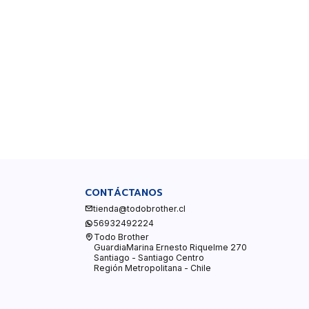
CONTÁCTANOS
tienda@todobrother.cl
56932492224
Todo Brother
GuardiaMarina Ernesto Riquelme 270
Santiago - Santiago Centro
Región Metropolitana - Chile