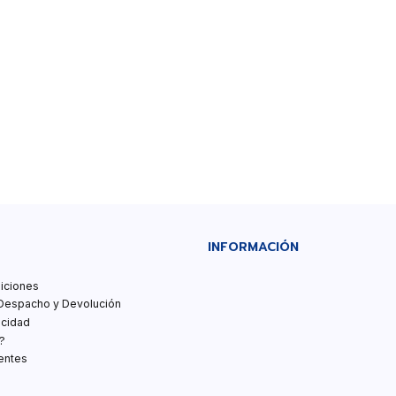
INFORMACIÓN
iciones
Despacho y Devolución
acidad
?
entes