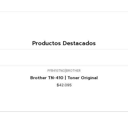
Productos Destacados
PFB410TNO
|
BROTHER
Brother TN-410 | Toner Original
$42.095
Comprar ahora