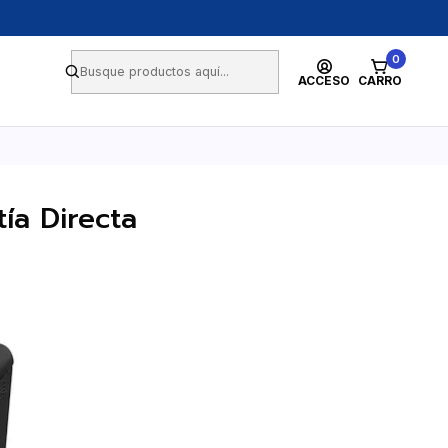
0
ACCESO
CARRO
ía Directa