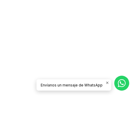
Envíanos un mensaje de WhatsApp
CONTÁCTANOS
tienda@todobrother.cl
56932492224
Todo Brother
GuardiaMarina Ernesto Riquelme 270