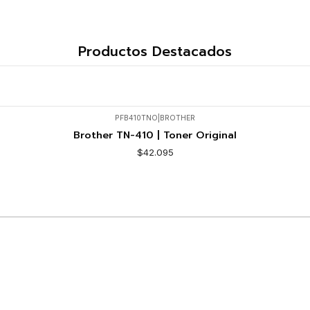
Productos Destacados
PFB410TNO
|
BROTHER
Brother TN-410 | Toner Original
$42.095
Comprar ahora