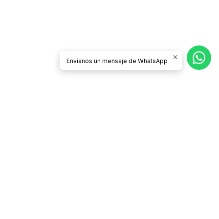
Envíanos un mensaje de WhatsApp
Síguenos
CATEGORÍAS
Contacto
Términos y Condiciones
Condiciones de Despacho y Devolución
Políticas de Privacidad
¿Quiénes somos?
Preguntas Frecuentes