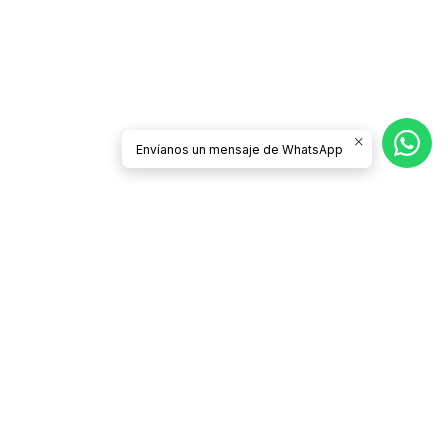
Envíanos un mensaje de WhatsApp
Síguenos
CATEGORÍAS
Contacto
Términos y Condiciones
Condiciones de Despacho y Devolución
Políticas de Privacidad
¿Quiénes somos?