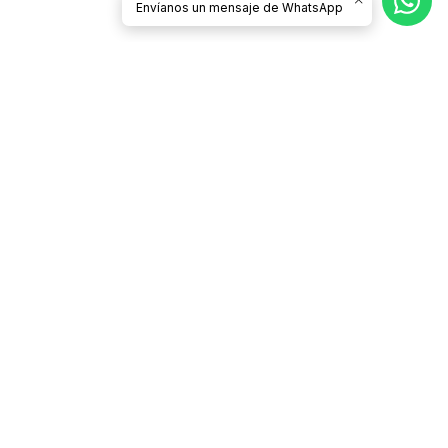
Envíanos un mensaje de WhatsApp
Síguenos
CATEGORÍAS
Contacto
Términos y Condiciones
Condiciones de Despacho y Devolución
Políticas de Privacidad
¿Quiénes somos?
Preguntas Frecuentes
Venta por mayor
INFORMACIÓN
CONTÁCTANOS
tienda@todobrother.cl