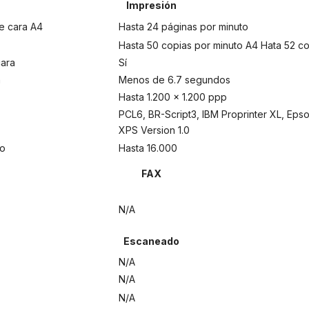
Impresión
e cara A4
Hasta 24 páginas por minuto
Hasta 50 copias por minuto A4 Hata 52 co
cara
Sí
a
Menos de 6.7 segundos
Hasta 1.200 x 1.200 ppp
PCL6, BR-Script3, IBM Proprinter XL, Epso
XPS Version 1.0
do
Hasta 16.000
FAX
N/A
Escaneado
N/A
N/A
N/A