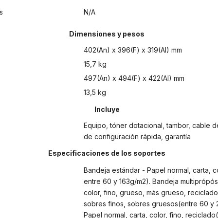
s
N/A
Dimensiones y pesos
402(An) x 396(F) x 319(Al) mm
15,7 kg
497(An) x 494(F) x 422(Al) mm
13,5 kg
Incluye
Equipo, tóner dotacional, tambor, cable de
de configuración rápida, garantía
Especificaciones de los soportes
Bandeja estándar - Papel normal, carta, co
entre 60 y 163g/m2). Bandeja multiprópósi
color, fino, grueso, más grueso, reciclado
sobres finos, sobres gruesos(entre 60 y 
Papel normal, carta, color, fino, reciclad