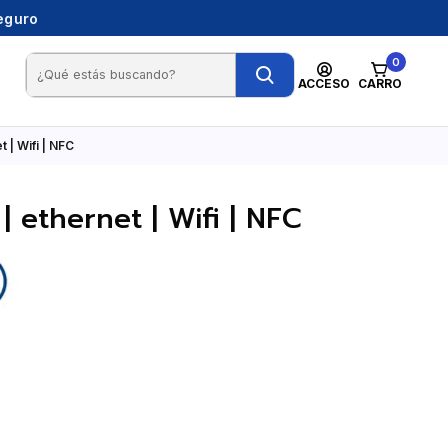
seguro
0
ACCESO
CARRO
| Wifi | NFC
ethernet | Wifi | NFC