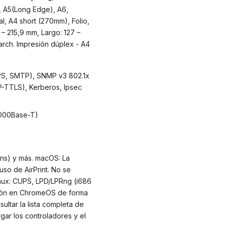
5, A5(Long Edge), A6,
al, A4 short (270mm), Folio,
 – 215,9 mm, Largo: 127 –
rch. Impresión dúplex - A4
S, SMTP), SNMP v3 802.1x
-TTLS), Kerberos, Ipsec
1000Base-T)
ons) y más. macOS: La
so de AirPrint. No se
nux: CUPS, LPD/LPRng (i686
ión en ChromeOS de forma
sultar la lista completa de
gar los controladores y el