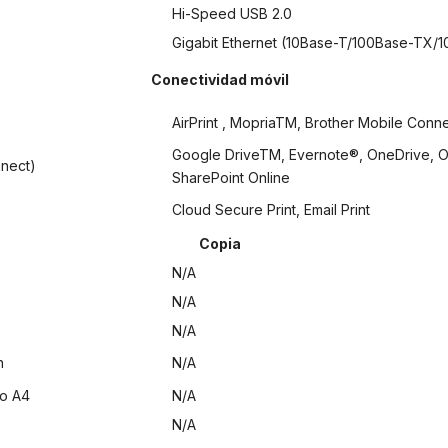
Hi-Speed USB 2.0
Gigabit Ethernet (10Base-T/100Base-TX/
Conectividad móvil
AirPrint , MopriaTM, Brother Mobile Conne
Google DriveTM, Evernote®, OneDrive, 
nnect)
SharePoint Online
Cloud Secure Print, Email Print
Copia
N/A
N/A
N/A
n
N/A
o A4
N/A
N/A