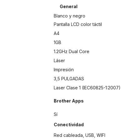
General
Blanco y negro
Pantalla LCD color táctil
A4
1GB
1.2GHz Dual Core
Láser
Impresión
3,5 PULGADAS
Laser Clase 1 (IEC60825-1:2007)
Brother Apps
Sí
Conectividad
Red cableada, USB, WIFI