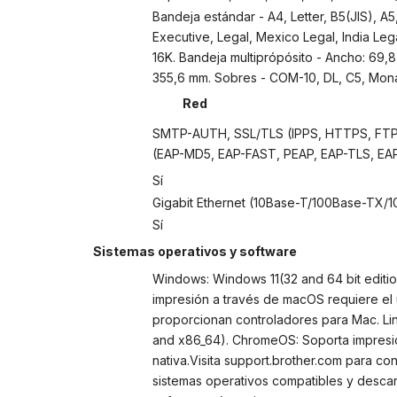
Bandeja estándar - A4, Letter, B5(JIS), A
Executive, Legal, Mexico Legal, India Leg
16K. Bandeja multiprópósito - Ancho: 69,8
355,6 mm. Sobres - COM-10, DL, C5, Mona
Red
SMTP-AUTH, SSL/TLS (IPPS, HTTPS, FTP
(EAP-MD5, EAP-FAST, PEAP, EAP-TLS, EAP
Sí
Gigabit Ethernet (10Base-T/100Base-TX/
Sí
Sistemas operativos y software
Windows: Windows 11(32 and 64 bit editi
impresión a través de macOS requiere el u
proporcionan controladores para Mac. Li
and x86_64). ChromeOS: Soporta impres
nativa.Visita support.brother.com para con
sistemas operativos compatibles y descar