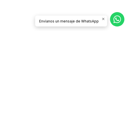
Envíanos un mensaje de WhatsApp
Síguenos
CATEGORÍAS
Contacto
Términos y Condiciones
Condiciones de Despacho y Devolución
Políticas de Privacidad
¿Quiénes somos?
Preguntas Frecuentes
Venta por mayor
INFORMACIÓN