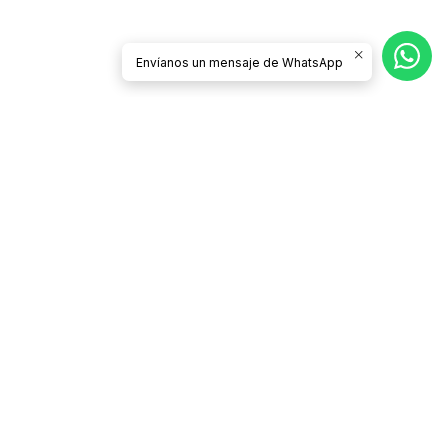
Envíanos un mensaje de WhatsApp
Síguenos
CATEGORÍAS
Contacto
Términos y Condiciones
Condiciones de Despacho y Devolución
Políticas de Privacidad
¿Quiénes somos?
Preguntas Frecuentes
Venta por mayor
INFORMACIÓN