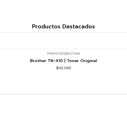
Productos Destacados
PFB410TNO
|
BROTHER
Brother TN-410 | Toner Original
$42.095
Comprar ahora