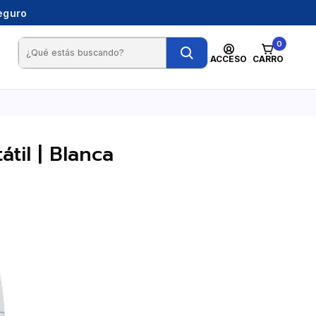
seguro
0
ACCESO
CARRO
til | Blanca