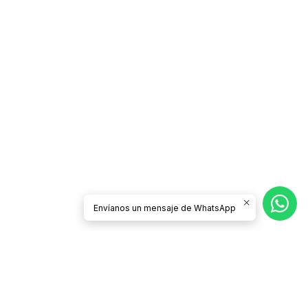
Envíanos un mensaje de WhatsApp
CONTÁCTANOS
tienda@todobrother.cl
56932492224