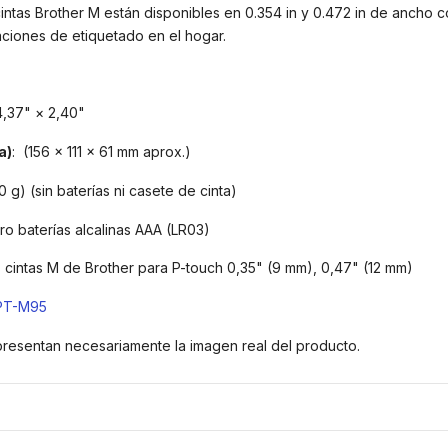
cintas Brother M están disponibles en 0.354 in y 0.472 in de ancho 
ciones de etiquetado en el hogar.
 4,37" × 2,40"
a)
: (156 × 111 × 61 mm aprox.)
0 g) (sin baterías ni casete de cinta)
tro baterías alcalinas AAA (LR03)
s cintas M de Brother para P-touch 0,35" (9 mm), 0,47" (12 mm)
PT-M95
presentan necesariamente la imagen real del producto.