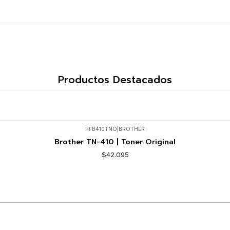
Productos Destacados
PFB410TNO
|
BROTHER
Brother TN-410 | Toner Original
$42.095
Comprar ahora