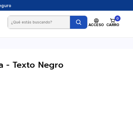
seguro
0
ACCESO
CARRO
ca - Texto Negro