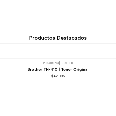
Productos Destacados
PFB410TNO
|
BROTHER
Brother TN-410 | Toner Original
$42.095
Comprar ahora