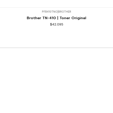
PFB410TNO
|
BROTHER
Brother TN-410 | Toner Original
$42.095
Comprar ahora