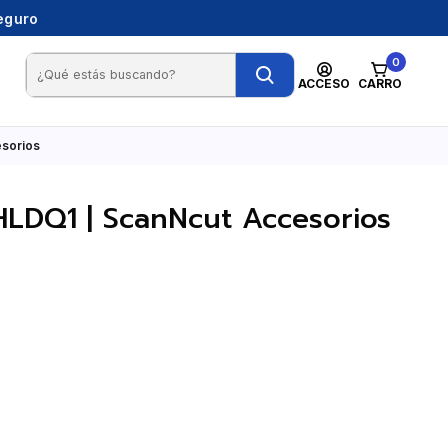
seguro
0
ACCESO
CARRO
esorios
HLDQ1 | ScanNcut Accesorios