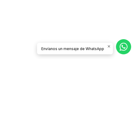
Envíanos un mensaje de WhatsApp
CONTÁCTANOS
tienda@todobrother.cl
56932492224
Todo Brother
GuardiaMarina Ernesto Riquelme 270
Santiago - Santiago Centro
Región Metropolitana - Chile