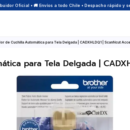
ibuidor Oficial • 🚚 Envíos a todo Chile • Despacho rápido y 
dor de Cuchilla Automática para Tela Delgada | CADXHLDQ1 | ScanNcut Acc
mática para Tela Delgada | CADX