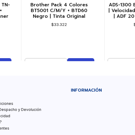
 TN-
Brother Pack 4 Colores
ADS-1300 B
+
BT5001 C/M/Y + BTD60
| Velocida
oner
Negro | Tinta Original
| ADF 20
$33.322
Cantidad
Cantidad
Comprar ahora
Co
INFORMACIÓN
iciones
Despacho y Devolución
acidad
?
entes