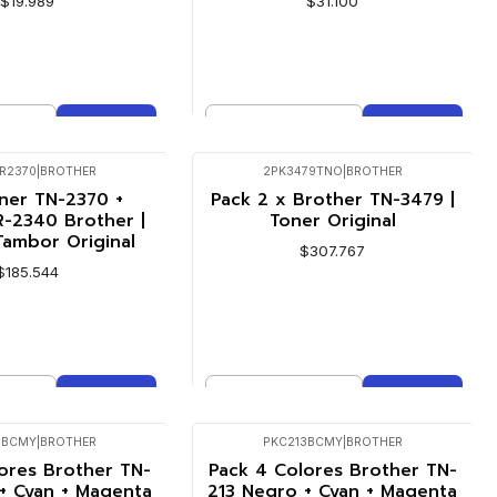
$19.989
$31.100
Cantidad
mprar ahora
Comprar ahora
R2370
|
BROTHER
2PK3479TNO
|
BROTHER
ner TN-2370 +
Pack 2 x Brother TN-3479 |
-2340 Brother |
Toner Original
Tambor Original
$307.767
$185.544
Cantidad
mprar ahora
Comprar ahora
1BCMY
|
BROTHER
PKC213BCMY
|
BROTHER
ores Brother TN-
Pack 4 Colores Brother TN-
+ Cyan + Magenta
213 Negro + Cyan + Magenta