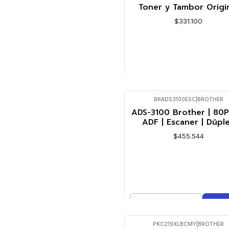
Toner y Tambor Origi
$331.100
VER DETALLES
BRADS3100ESC
|
BROTHER
ADS-3100 Brother | 80P
ADF | Escaner | Dúpl
$455.544
Cantidad
Comprar ahora
PKC219XLBCMY
|
BROTHER