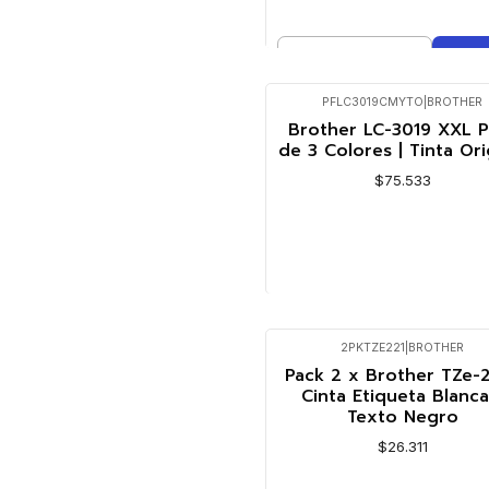
Cantidad
Comprar ahora
PFLC3019CMYTO
|
BROTHER
Agotado
Brother LC-3019 XXL P
de 3 Colores | Tinta Ori
$75.533
VER DETALLES
2PKTZE221
|
BROTHER
Pack 2 x Brother TZe-2
Cinta Etiqueta Blanca
Texto Negro
$26.311