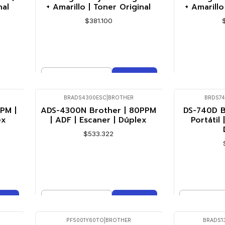
nal
+ Amarillo | Toner Original
+ Amarillo
$381.100
Cantidad
VE
Comprar ahora
BRADS4300ESC
|
BROTHER
BRDS7
PM |
ADS-4300N Brother | 80PPM
DS-740D B
ex
| ADF | Escaner | Dúplex
Portátil
$533.322
Cantidad
Cantidad
Comprar ahora
Co
PF5001Y60TO
|
BROTHER
BRADS1