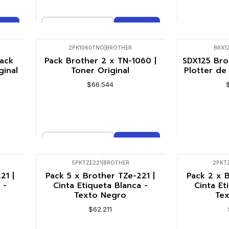
Cantidad
VE
Comprar ahora
2PK1060TNO
|
BROTHER
BRX1
Agotado
ack
Pack Brother 2 x TN-1060 |
SDX125 Brot
ginal
Toner Original
Plotter de
$66.544
Cantidad
VE
Comprar ahora
5PKTZE221
|
BROTHER
2PKT
21 |
Pack 5 x Brother TZe-221 |
Pack 2 x B
 -
Cinta Etiqueta Blanca -
Cinta Et
Texto Negro
Te
$62.211