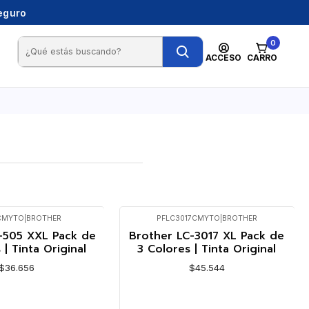
seguro
0
ACCESO
CARRO
CMYTO
|
BROTHER
PFLC3017CMYTO
|
BROTHER
Agotado
-505 XXL Pack de
Brother LC-3017 XL Pack de
 | Tinta Original
3 Colores | Tinta Original
$36.656
$45.544