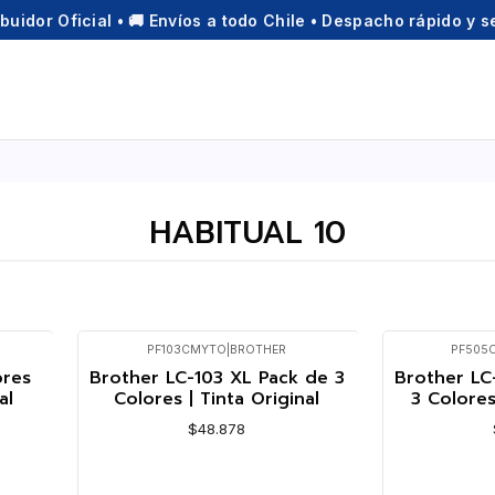
ibuidor Oficial • 🚚 Envíos a todo Chile • Despacho rápido y 
HABITUAL 10
PF103CMYTO
|
BROTHER
PF505
Agotado
ores
Brother LC-103 XL Pack de 3
Brother LC
al
Colores | Tinta Original
3 Colores
$48.878