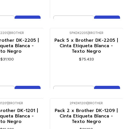
Cantidad
mprar ahora
Comprar ahora
K2205
|
BROTHER
5PKDK2205
|
BROTHER
rother DK-2205 |
Pack 5 x Brother DK-2205 |
iqueta Blanca -
Cinta Etiqueta Blanca -
xto Negro
Texto Negro
$31.100
$75.433
Cantidad
mprar ahora
Comprar ahora
K1201
|
BROTHER
2PKDK1209
|
BROTHER
rother DK-1201 |
Pack 2 x Brother DK-1209 |
iqueta Blanca -
Cinta Etiqueta Blanca -
xto Negro
Texto Negro