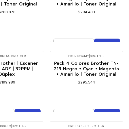
 | Toner Original
+ Amarillo | Toner Original
$288.878
$294.433
Cantidad
R DETALLES
Comprar ahora
40DESC
|
BROTHER
PKC219BCMY
|
BROTHER
rother | Escaner
Pack 4 Colores Brother TN-
 | ADF | 32PPM |
219 Negro + Cyan + Magenta
Dúplex
+ Amarillo | Toner Original
$199.989
$295.544
Cantidad
mprar ahora
Comprar ahora
300ESC
|
BROTHER
BRDS640ESC
|
BROTHER