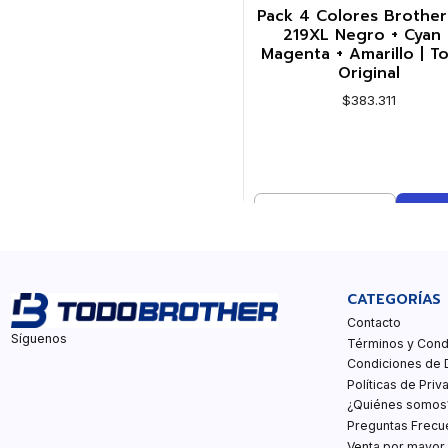
Pack 4 Colores Brother
219XL Negro + Cyan 
Magenta + Amarillo | T
Original
$383.311
Cantidad
Comprar ahora
CATEGORÍAS
Contacto
Síguenos
Términos y Cond
Condiciones de 
Políticas de Priv
¿Quiénes somos
Preguntas Frecu
Venta por mayor