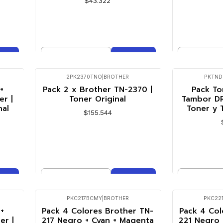
$43.322
Cantidad
Cantidad
Comprar ahora
Co
2PK2370TNO
|
BROTHER
PKTND
+
Pack 2 x Brother TN-2370 |
Pack To
r |
Toner Original
Tambor DR
nal
Toner y 
$155.544
Cantidad
Cantidad
Comprar ahora
Co
PKC217BCMY
|
BROTHER
PKC22
Agotado
+
Pack 4 Colores Brother TN-
Pack 4 Col
er |
217 Negro + Cyan + Magenta
221 Negro 