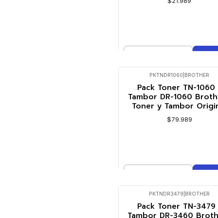
$21.989
Cantidad
Comprar ahora
PKTNDR1060
|
BROTHER
Pack Toner TN-1060 
Tambor DR-1060 Brothe
Toner y Tambor Origi
$79.989
Cantidad
Comprar ahora
PKTNDR3479
|
BROTHER
Agotado
Pack Toner TN-3479 
Tambor DR-3460 Broth