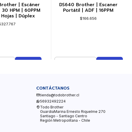
rother | Escáner
DS640 Brother | Escaner
d 30 HPM | 60PPM
Portátil | ADF | 16PPM
 Hojas | Dúplex
$166.656
$327.767
Cantidad
mprar ahora
Comprar ahora
CONTÁCTANOS
tienda@todobrother.cl
56932492224
Todo Brother
GuardiaMarina Ernesto Riquelme 270
Santiago - Santiago Centro
Región Metropolitana - Chile