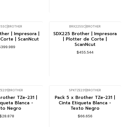
R DETALLES
VER DETALLES
25SC
|
BROTHER
BRX225SC
|
BROTHER
Agotado
her | Impresora |
SDX225 Brother | Impresora
 Corte | ScanNcut
| Plotter de Corte |
ScanNcut
$399.989
$455.544
R DETALLES
VER DETALLES
ZE231
|
BROTHER
5PKTZE231
|
BROTHER
rother TZe-231 |
Pack 5 x Brother TZe-231 |
iqueta Blanca -
Cinta Etiqueta Blanca -
xto Negro
Texto Negro
$28.878
$66.656